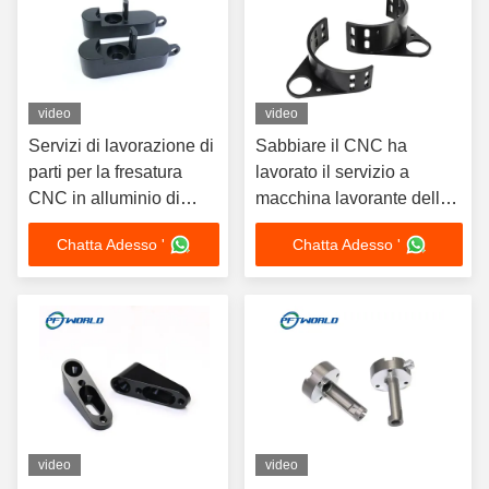
video
video
Servizi di lavorazione di
Sabbiare il CNC ha
parti per la fresatura
lavorato il servizio a
CNC in alluminio di
macchina lavorante delle
precisione su misura
parti del micro di alluminio
Chatta Adesso '
Chatta Adesso '
del ODM
video
video