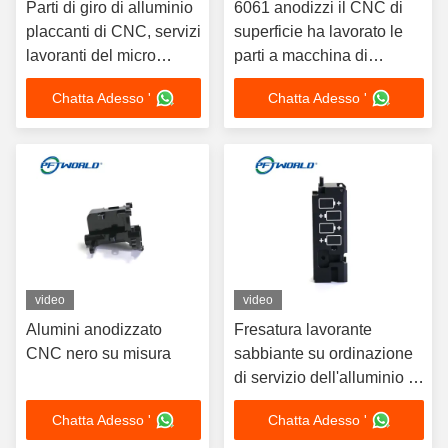
Parti di giro di alluminio
6061 anodizzi il CNC di
placcanti di CNC, servizi
superficie ha lavorato le
lavoranti del micro
parti a macchina di
ISO9001
alluminio 3D rapido ha
Chatta Adesso '
Chatta Adesso '
stampato il servizio
video
video
Alumini anodizzato
Fresatura lavorante
CNC nero su misura
sabbiante su ordinazione
di servizio dell'alluminio di
CNC dell'incisione laser
Chatta Adesso '
Chatta Adesso '