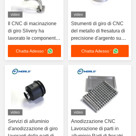
video
video
Il CNC di macinazione
Strumenti di giro di CNC
di giro Slivery ha
del metallo di fresatura di
lavorato le componenti a
precisione d'argento su
macchina di alluminio
ordinazione delle parti
Chatta Adesso '
Chatta Adesso '
delle parti
video
video
Servizi di alluminio
Anodizzazione CNC
d'anodizzazione di giro
Lavorazione di parti in
lavoranti delle parti di
alluminio Parti di fresatrici