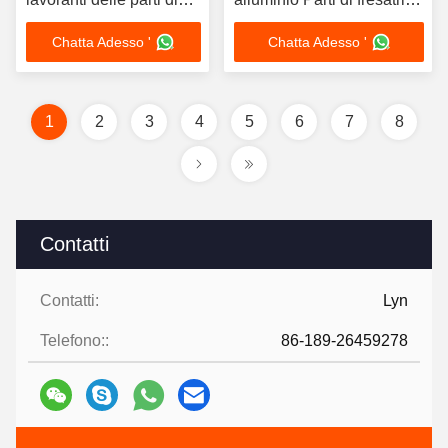
fresatura del metallo di
personalizzate
Chatta Adesso '
Chatta Adesso '
CNC
1
2
3
4
5
6
7
8
Contatti
Contatti:
Lyn
Telefono::
86-189-26459278