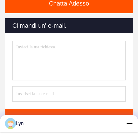
Chatta Adesso
Ci mandi un' e-mail.
Invii
Lyn