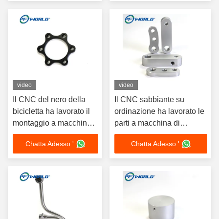
video
video
Il CNC del nero della
Il CNC sabbiante su
bicicletta ha lavorato il
ordinazione ha lavorato le
montaggio a macchina
parti a macchina di
di alluminio di servizio
alluminio va in bicicletta
Chatta Adesso '
Chatta Adesso '
dell'OEM delle parti
gli accessori