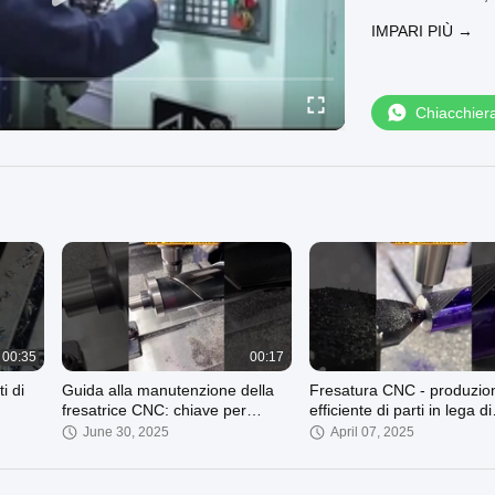
Area speciale: +
IMPARI PIÙ →
La rugosità super
Controllo della 
Capacità di appr
Chiacchier
00:35
00:17
i di
Guida alla manutenzione della
Fresatura CNC - produzio
fresatrice CNC: chiave per
efficiente di parti in lega di
prolungare la vita
alluminio
June 30, 2025
April 07, 2025
dell'attrezzatura