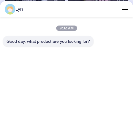
00:11
00:11
Lyn
Tutoriale per la lavorazione di filettini
Dimostrazione della linea di
di torni CNC
produzione automatizzata di tornitura
CNC
Parti Di Tornitura
Parti Di Tornitura
June 30, 2025
June 30, 2025
9:32 AM
Good day, what product are you looking for?
00:17
00:13
Anelli di cuscinetti di precisione per
Fresatura CNC di leghe dure:
la lavorazione del tornio CNC
trattamento di materiali ad alta
durezza
Parti Di Tornitura
Parti Di Fresatura
June 10, 2025
June 30, 2025
00:45
00:23
Stampaggio ad iniezione
Parti di lavorazione a CNC