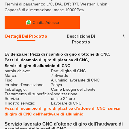
Termini di pagamento: L/C, D/A, D/P, T/T, Western Union,
Capacità di alimentazione: mese 10000Pcs/
Chatta Adesso
Dettagli Del Prodotto
Descrizione Di
Val
Prodotto
R
Evidenziare:
Pezzi di ricambio di giro d'ottone di CNC
,
Pezzi di ricambio di giro di plastica di CNC
,
Servizi di giro di alluminio di CNC
parola chiave:
Parti di giro di CNC
Marca:
7 Swords
Tipo:
Alluminio lavorante di CNC
termine d'esecuzione:
7days
Imballaggio:
Come bisogni del cliente
Trattamento di superficie:
Anodizzazione
Servizio:
online 24 ore
Il nostro servizio:
Lavorare di CNC
Pezzi di ricambio di giro di plastica d'ottone di CNC, servizi
di giro di CNC dell'hardware di alluminio
Servizio lavorato CNC d'ottone di giro dell'hardware di