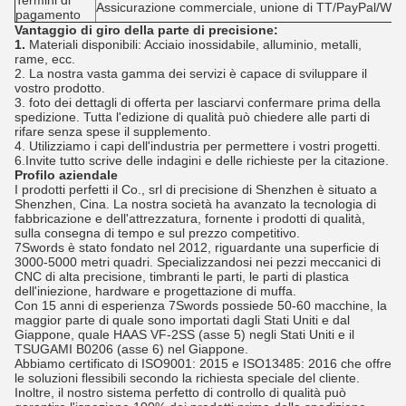
Termini di
Assicurazione commerciale, unione di TT/PayPal/Wes
pagamento
Vantaggio di giro della parte di precisione:
1.
Materiali disponibili: Acciaio inossidabile, alluminio, metalli,
rame, ecc.
2. La nostra vasta gamma dei servizi è capace di sviluppare il
vostro prodotto.
3. foto dei dettagli di offerta per lasciarvi confermare prima della
spedizione. Tutta l'edizione di qualità può chiedere alle parti di
rifare senza spese il supplemento.
4. Utilizziamo i capi dell'industria per permettere i vostri progetti.
6.Invite tutto scrive delle indagini e delle richieste per la citazione.
Profilo aziendale
I prodotti perfetti il Co., srl di precisione di Shenzhen è situato a
Shenzhen, Cina. La nostra società ha avanzato la tecnologia di
fabbricazione e dell'attrezzatura, fornente i prodotti di qualità,
sulla consegna di tempo e sul prezzo competitivo.
7Swords è stato fondato nel 2012, riguardante una superficie di
3000-5000 metri quadri. Specializzandosi nei pezzi meccanici di
CNC di alta precisione, timbranti le parti, le parti di plastica
dell'iniezione, hardware e progettazione di muffa.
Con 15 anni di esperienza 7Swords possiede 50-60 macchine, la
maggior parte di quale sono importati dagli Stati Uniti e dal
Giappone, quale HAAS VF-2SS (asse 5) negli Stati Uniti e il
TSUGAMI B0206 (asse 6) nel Giappone.
Abbiamo certificato di ISO9001: 2015 e ISO13485: 2016 che offre
le soluzioni flessibili secondo la richiesta speciale del cliente.
Inoltre, il nostro sistema perfetto di controllo di qualità può