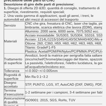
precisione delle parti di CNC
Descrizione di giro delle parti di precisione:
1.
Disegni di offerta 2D &3D, quantità di consiglio, trattamento di
superficie, rivestimento, requisiti speciali;
2. Una vasta gamma di applicazioni, quali gli aerei, i treni, le
automobili ed altri mezzi di accessori del trasporto
CNC che gira, fresatura di CNC, laser che taglia, piegar
Servizio
timbrante, scarica elettrica che lavora (EDM), stampa
Alluminio: 2000 serie, 6000 serie, 7075,5052 ecc.
Acciaio inossidabile: SUS303, SUS304, SS316, SS316
Acciaio: 1214L/1215/1045/4140/SCM440/40CrMo ecc
Materiali
Ottone: 260, C360, H59, H60, H62, H63, H65, H68, H
Titanio: GradeF1-F5
Plastica: Acetal/POM/PA/Nylon/PC/PMMA /PVC/PU/Ac
Anodizzi, bordi la matrice per serigrafia fatta saltare e
Trattamento
zinco/nichel/Chrome/placcaggio del titanio, spazzolante
di superficie
La passività, l'elettroforesi, l'elettro lucidatura, la godr
all'acquaforte/incidono ecc.
Tolleranza
+/-0.002~+/-0.005mm
Rugosità di
Min Ra 0.1~3.2
superficie
Disegno
STP, PUNTO, LGS, XT, AutoCAD (DXF, DWG), PDF, o
accettato
Termine
1-2 settimane per i campioni, 3-4 settimane per fabbri
d'esecuzione
Assicurazione
ISO9001: 2015, SGS, RoHs, TUV
di qualità