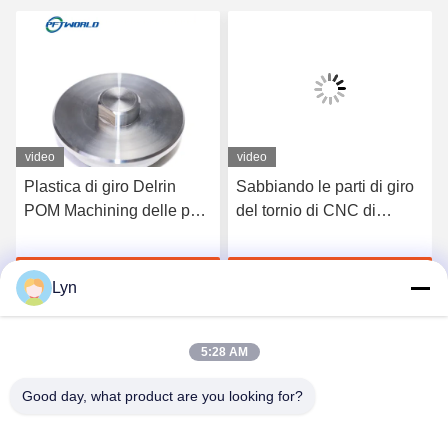
video
video
Plastica di giro Delrin
Sabbiando le parti di giro
POM Machining delle parti
del tornio di CNC di
di CNC di acciaio
precisione ha anodizzato
inossidabile
6061 7075 di alluminio
Chatta Adesso
Chatta Adesso
Lyn
5:28 AM
Good day, what product are you looking for?
Shenzhen Perfect Precision Product Co., Ltd.