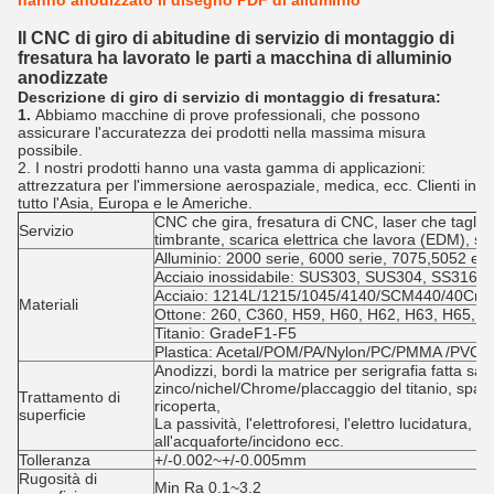
hanno anodizzato il disegno PDF di alluminio
Il CNC di giro di abitudine di servizio di montaggio di
fresatura ha lavorato le parti a macchina di alluminio
anodizzate
Descrizione di giro di servizio di montaggio di fresatura:
1.
Abbiamo macchine di prove professionali, che possono
assicurare l'accuratezza dei prodotti nella massima misura
possibile.
2. I nostri prodotti hanno una vasta gamma di applicazioni:
attrezzatura per l'immersione aerospaziale, medica, ecc. Clienti in
tutto l'Asia, Europa e le Americhe.
CNC che gira, fresatura di CNC, laser che taglia, 
Servizio
timbrante, scarica elettrica che lavora (EDM), s
Alluminio: 2000 serie, 6000 serie, 7075,5052 ecc
Acciaio inossidabile: SUS303, SUS304, SS316, 
Acciaio: 1214L/1215/1045/4140/SCM440/40CrM
Materiali
Ottone: 260, C360, H59, H60, H62, H63, H65, H
Titanio: GradeF1-F5
Plastica: Acetal/POM/PA/Nylon/PC/PMMA /PVC/
Anodizzi, bordi la matrice per serigrafia fatta sal
zinco/nichel/Chrome/placcaggio del titanio, spazzo
Trattamento di
ricoperta,
superficie
La passività, l'elettroforesi, l'elettro lucidatura, l
all'acquaforte/incidono ecc.
Tolleranza
+/-0.002~+/-0.005mm
Rugosità di
Min Ra 0.1~3.2