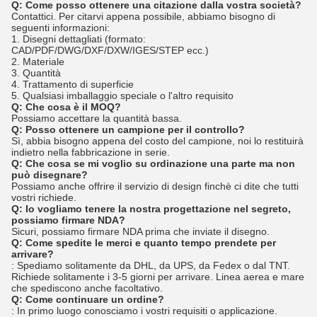
Q: Come posso ottenere una citazione dalla vostra società?
Contattici. Per citarvi appena possibile, abbiamo bisogno di
seguenti informazioni:
1. Disegni dettagliati (formato:
CAD/PDF/DWG/DXF/DXW/IGES/STEP ecc.)
2. Materiale
3. Quantità
4. Trattamento di superficie
5. Qualsiasi imballaggio speciale o l'altro requisito
Q: Che cosa è il MOQ?
Possiamo accettare la quantità bassa.
Q: Posso ottenere un campione per il controllo?
Sì, abbia bisogno appena del costo del campione, noi lo restituirà
indietro nella fabbricazione in serie.
Q: Che cosa se mi voglio su ordinazione una parte ma non
può disegnare?
Possiamo anche offrire il servizio di design finchè ci dite che tutti
vostri richiede.
Q: Io vogliamo tenere la nostra progettazione nel segreto,
possiamo firmare NDA?
Sicuri, possiamo firmare NDA prima che inviate il disegno.
Q: Come spedite le merci e quanto tempo prendete per
arrivare?
: Spediamo solitamente da DHL, da UPS, da Fedex o dal TNT.
Richiede solitamente i 3-5 giorni per arrivare. Linea aerea e mare
che spediscono anche facoltativo.
Q: Come continuare un ordine?
: In primo luogo conosciamo i vostri requisiti o applicazione.