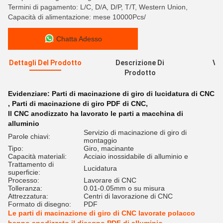
Termini di pagamento: L/C, D/A, D/P, T/T, Western Union,
Capacità di alimentazione: mese 10000Pcs/
Chatta Adesso
Dettagli Del Prodotto
Descrizione Di
Val
Prodotto
R
Evidenziare:
Parti di macinazione di giro di lucidatura di CNC
,
Parti di macinazione di giro PDF di CNC
,
Il CNC anodizzato ha lavorato le parti a macchina di
alluminio
Servizio di macinazione di giro di
Parole chiavi:
montaggio
Tipo:
Giro, macinante
Capacità materiali:
Acciaio inossidabile di alluminio e
Trattamento di
Lucidatura
superficie:
Processo:
Lavorare di CNC
Tolleranza:
0.01-0.05mm o su misura
Attrezzatura:
Centri di lavorazione di CNC
Formato di disegno:
PDF
Le parti di macinazione di giro di CNC lavorate polacco