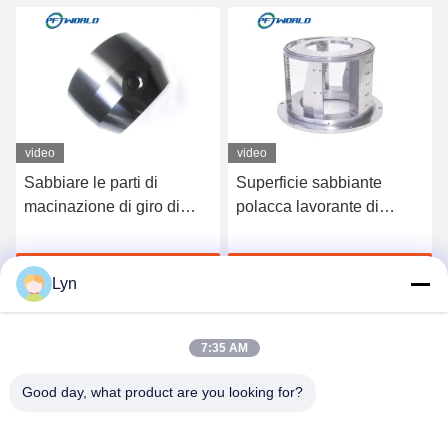
video
video
Sabbiare le parti di
Superficie sabbiante
macinazione di giro di
polacca lavorante di
superficie di CNC che
servizi del piccolo metallo
anodizzano alluminio per
meccanico di CNC
Chatta Adesso
Chatta Adesso
il taglio del laser
Lyn
7:35 AM
Good day, what product are you looking for?
Shenzhen Perfect Precision Product Co., Ltd.