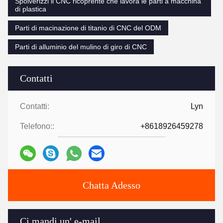
Spolverizzi il CNC ricoprente che lavora le parti a macchina
di plastica
Parti di macinazione di titanio di CNC del ODM
Parti di alluminio del mulino di giro di CNC
Contatti
Contatti:
Lyn
Telefono::
+8618926459278
Chatta Adesso
Ci mandi un' e-mail.