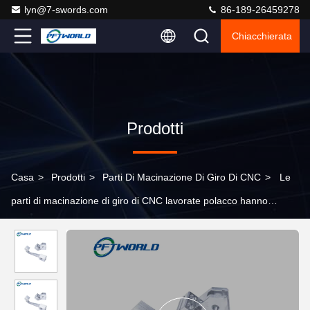
lyn@7-swords.com
86-189-26459278
Chiacchierata
Prodotti
Casa
>
Prodotti
>
Parti Di Macinazione Di Giro Di CNC
>
Le
parti di macinazione di giro di CNC lavorate polacco hanno
anodizzato il disegno PDF di alluminio