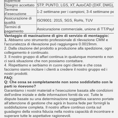
superficie
Disegno accettato
STP, PUNTO, LGS, XT, AutoCAD (DXF, DWG), PD
Termine
1-2 settimane per i campioni, 3-4 settimane per f
d'esecuzione
Assicurazione di
ISO9001: 2015, SGS, RoHs, TUV
qualità
Termini di
Assicurazione commerciale, unione di TT/PayPa
pagamento
Vantaggio di macinazione di giro di servizio di montaggio:
1.
Abbiamo uno strumento professionale di rilevazione CMM e
l'accuratezza di rilevazione può raggiungere 0.0019mm.
2. Dalla citazione del prodotto a produzione alla spedizione, ogni
collegamento è continuato.
3. Il nostro gruppo di affari continua in qualunque momento e non
ci sarà situazione che non possiamo contattare.
4. Rispettiamo e serbiamo in cuore ogni cliente e che cosa
facciamo siamo incitare i clienti a credere il nostro gruppo ed i
nostri prodotti.
FAQ:
Q: Che cosa se completamente non sono soddisfatto con le
parti io ricevono?
Garantiamo i nostri materiali e l'esecuzione basata alle condizioni
dell'ordine iniziale e delle informazioni forniti da voi. Tutte le
dispute basate su una determinazione soggettiva saranno portate
all'attenzione di gestione che agirà in buona fede per fornirgli la
soddisfazione completa. Il nostro affare continuo conta sul
guadagno della vostra fiducia nella nostra capacità di incontrare e
superare tutte le aspettative ragionevoli.