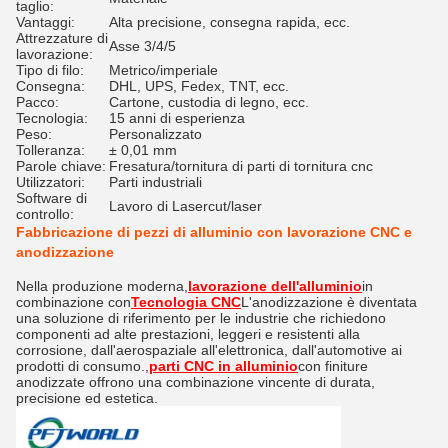
taglio:
Vantaggi:
Alta precisione, consegna rapida, ecc.
Attrezzature di
Asse 3/4/5
lavorazione:
Tipo di filo:
Metrico/imperiale
Consegna:
DHL, UPS, Fedex, TNT, ecc.
Pacco:
Cartone, custodia di legno, ecc.
Tecnologia:
15 anni di esperienza
Peso:
Personalizzato
Tolleranza:
± 0,01 mm
Parole chiave:
Fresatura/tornitura di parti di tornitura cnc
Utilizzatori:
Parti industriali
Software di
Lavoro di Lasercut/laser
controllo:
Fabbricazione di pezzi di alluminio con lavorazione CNC e
anodizzazione
Nella produzione moderna,
lavorazione dell'alluminio
in
combinazione con
Tecnologia CNC
L'anodizzazione è diventata
una soluzione di riferimento per le industrie che richiedono
componenti ad alte prestazioni, leggeri e resistenti alla
corrosione, dall'aerospaziale all'elettronica, dall'automotive ai
prodotti di consumo.,
parti CNC in alluminio
con finiture
anodizzate offrono una combinazione vincente di durata,
precisione ed estetica.