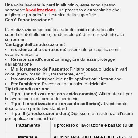
Una volta lavorate le parti in alluminio, esse sono spesso
sottoposte
Anodizzazione
- un processo elettrochimico che
migliora le proprietà e l'estetica della superficie.
Cos'è l'anodizzazione?
L'anodizzazione spessa lo strato di ossido naturale sulla
superficie dell'alluminio, rendendolo più duro e resistente alla
corrosione.
Vantaggi dell'anodizzazione:
resistenza alla corrosione:
Essenziale per applicazioni
esterne o marine
Resistenza all'usura:
La maggiore durezza protegge
dall'abrasione
Miglioramento dell' aspetto:
Finitura opaca o lucida in vari
colori (nero, rosso, blu, trasparente, ecc.)
Isolamento elettrico:
Utile nelle applicazioni elettroniche
Per l'ambiente:
Processo non tossico e riciclabile
Tipi di anodizzazione:
Tipo I (anodizzazione con acido cromico):
Altri materiali per
la lavorazione del ferro o del carbonio
Tipo II (anodizzazione con acido solforico):
Rivestimento
decorativo e protettivo standard
Tipo III (anodizzazione dura):
Spessore e resistenza all'usura
per applicazioni industriali
Trattamento
Il processo di lavorazione è basato su una s
Materiale
Alumini: serie 2000, serie 6000, 7075, 505