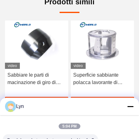
Prodotti simili
video
video
Superficie sabbiante
Parti di fresatura per
polacca lavorante di
tornitura CNC con
servizi del piccolo metallo
pallinatura Accessori
meccanico di CNC
industriali su misura
Chatta Adesso
Chatta Adesso
Lyn
5:04 PM