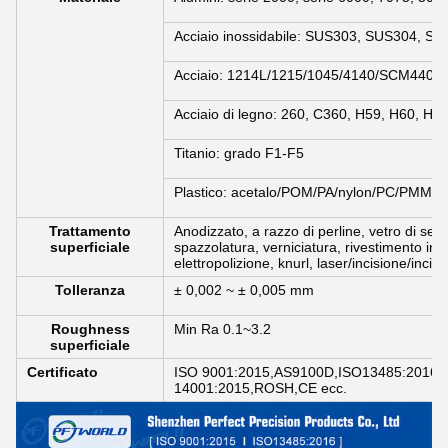
Acciaio inossidabile: SUS303, SUS304, SS
Acciaio: 1214L/1215/1045/4140/SCM440/4
Acciaio di legno: 260, C360, H59, H60, H6
Titanio: grado F1-F5
Plastico: acetalo/POM/PA/nylon/PC/PMMA/
Trattamento
Anodizzato, a razzo di perline, vetro di seta
superficiale
spazzolatura, verniciatura, rivestimento in p
elettropolizione, knurl, laser/incisione/incisi
Tolleranza
± 0,002 ~ ± 0,005 mm
Roughness
Min Ra 0.1~3.2
superficiale
Certificato
ISO 9001:2015,AS9100D,ISO13485:2016,
14001:2015,ROSH,CE ecc.