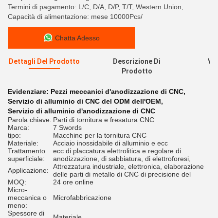
Termini di pagamento: L/C, D/A, D/P, T/T, Western Union,
Capacità di alimentazione: mese 10000Pcs/
Chatta Adesso
Dettagli Del Prodotto
Descrizione Di
Val
Prodotto
R
Evidenziare:
Pezzi meccanici d'anodizzazione di CNC
,
Servizio di alluminio di CNC del ODM dell'OEM
,
Servizio di alluminio d'anodizzazione di CNC
Parola chiave:
Parti di tornitura e fresatura CNC
Marca:
7 Swords
tipo:
Macchine per la tornitura CNC
Materiale:
Acciaio inossidabile di alluminio e ecc
Trattamento
ecc di placcatura elettrolitica e regolare di
superficiale:
anodizzazione, di sabbiatura, di elettroforesi,
Attrezzatura industriale, elettronica, elaborazione
Applicazione:
delle parti di metallo di CNC di precisione del
MOQ:
24 ore online
Micro-
meccanica o
Microfabbricazione
meno:
Spessore di
Materiale