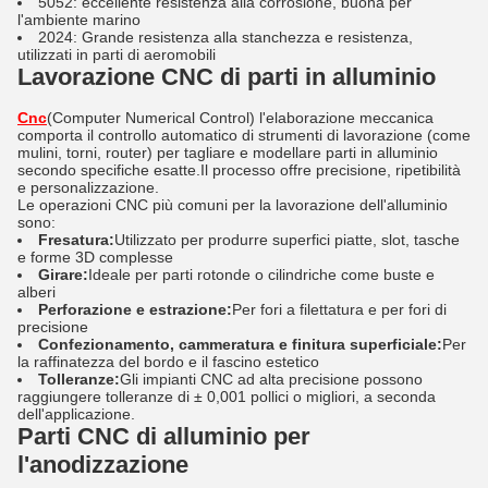
5052: eccellente resistenza alla corrosione, buona per
l'ambiente marino
2024: Grande resistenza alla stanchezza e resistenza,
utilizzati in parti di aeromobili
Lavorazione CNC di parti in alluminio
Cnc
(Computer Numerical Control) l'elaborazione meccanica
comporta il controllo automatico di strumenti di lavorazione (come
mulini, torni, router) per tagliare e modellare parti in alluminio
secondo specifiche esatte.Il processo offre precisione, ripetibilità
e personalizzazione.
Le operazioni CNC più comuni per la lavorazione dell'alluminio
sono:
Fresatura:
Utilizzato per produrre superfici piatte, slot, tasche
e forme 3D complesse
Girare:
Ideale per parti rotonde o cilindriche come buste e
alberi
Perforazione e estrazione:
Per fori a filettatura e per fori di
precisione
Confezionamento, cammeratura e finitura superficiale:
Per
la raffinatezza del bordo e il fascino estetico
Tolleranze:
Gli impianti CNC ad alta precisione possono
raggiungere tolleranze di ± 0,001 pollici o migliori, a seconda
dell'applicazione.
Parti CNC di alluminio per
l'anodizzazione